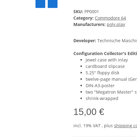
SKU:
PP0001
Category:
Commodore 64
Manufacturers:
poly.play
Developer:
Technische Maschi
Configuration Collector's Edit
Jewel case with inlay
cardboard slipcase
5.25" floppy disk
twelve-page manual (Ge
DIN-A3-poster
two "Megatron Master" s
shrink-wrapped
15,00 €
incl. 19% VAT , plus
shipping c