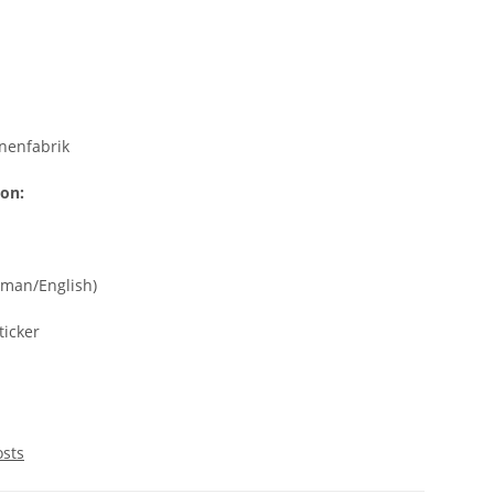
nenfabrik
ion:
rman/English)
ticker
osts