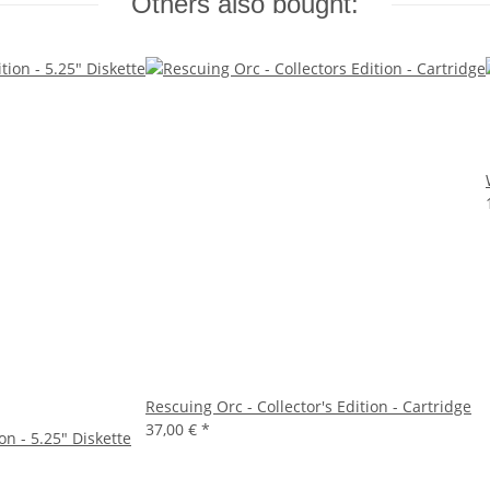
Others also bought:
Rescuing Orc - Collector's Edition - Cartridge
37,00 €
*
on - 5.25" Diskette