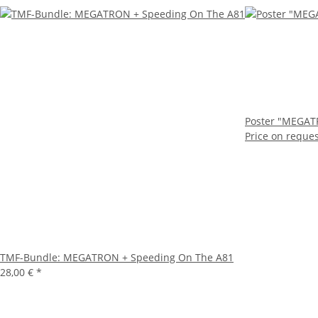
Poster "MEGA
Price on reque
TMF-Bundle: MEGATRON + Speeding On The A81
28,00 €
*