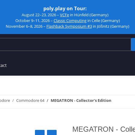
poly.play on Tour:
August 22–23, 2026 –
VCFe
in Hünfeld (Germany)
October 9–11, 2026 –
Classic Computing
in Celle (Germany)
November 6–8, 2026 –
Flashback Symposium #3
in Jößnitz (Germany)
tact
dore
Commodore 64
MEGATRON - Collector's Edition
MEGATRON - Collec