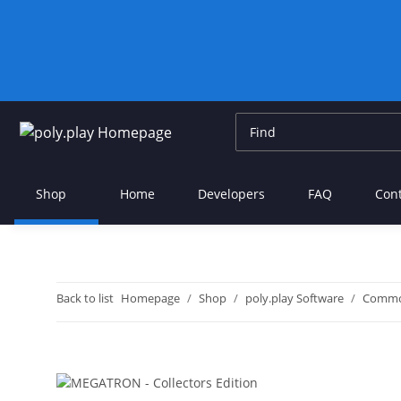
Shop
Home
Developers
FAQ
Con
Back to list
Homepage
Shop
poly.play Software
Commo