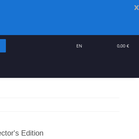
x
EN
0,00 €
tor's Edition