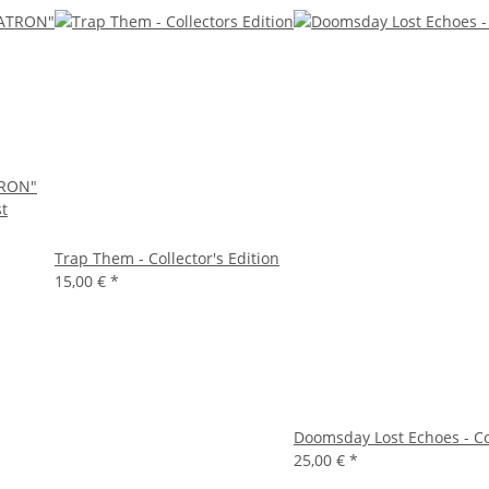
TRON"
st
Trap Them - Collector's Edition
15,00 €
*
Doomsday Lost Echoes - Coll
25,00 €
*