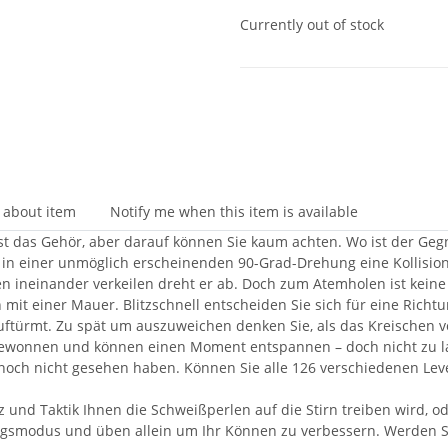
Currently out of stock
 about item
Notify me when this item is available
t das Gehör, aber darauf können Sie kaum achten. Wo ist der Gegner
 in einer unmöglich erscheinenden 90-Grad-Drehung eine Kollision
n ineinander verkeilen dreht er ab. Doch zum Atemholen ist keine Z
on mit einer Mauer. Blitzschnell entscheiden Sie sich für eine Rich
uftürmt. Zu spät um auszuweichen denken Sie, als das Kreischen vo
gewonnen und können einen Moment entspannen – doch nicht zu lan
e noch nicht gesehen haben. Können Sie alle 126 verschiedenen Lev
nz und Taktik Ihnen die Schweißperlen auf die Stirn treiben wird,
ngsmodus und üben allein um Ihr Können zu verbessern. Werden Si