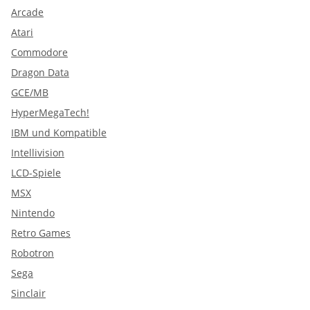
Arcade
Atari
Commodore
Dragon Data
GCE/MB
HyperMegaTech!
IBM und Kompatible
Intellivision
LCD-Spiele
MSX
Nintendo
Retro Games
Robotron
Sega
Sinclair