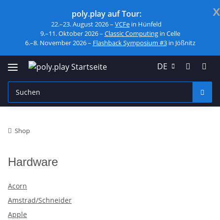
x
poly.play auf Tour:
22.–23. August 2026 –
VCFe
in Hünfeld
9.–11. Oktober 2026 –
Classic Computing
in Celle
6.–8. November 2026 –
Flashback Symposium #3
in Jößnitz
DE
Shop
Hardware
Acorn
Amstrad/Schneider
Apple