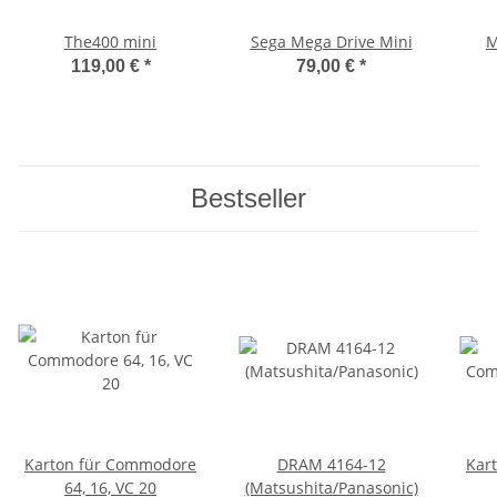
The400 mini
Sega Mega Drive Mini
M
119,00 €
*
79,00 €
*
Bestseller
Karton für Commodore
DRAM 4164-12
Kar
64, 16, VC 20
(Matsushita/Panasonic)