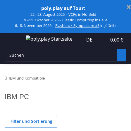
x
poly.play auf Tour:
22.–23. August 2026 –
VCFe
in Hünfeld
9.–11. Oktober 2026 –
Classic Computing
in Celle
6.–8. November 2026 –
Flashback Symposium #3
in Jößnitz
DE
0,00 €
IBM und Kompatible
IBM PC
Filter und Sortierung