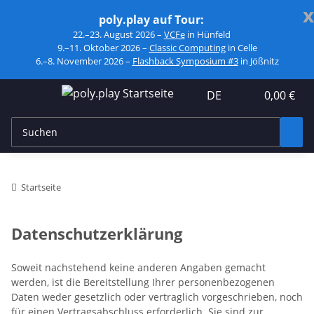
x
poly.play auf Tour:
22.–23. August 2026 –
VCFe
in Hünfeld
9.–11. Oktober 2026 –
Classic Computing
in Celle
6.–8. November 2026 –
Flashback Symposium #3
in Jößnitz
DE
0,00 €
Startseite
Datenschutzerklärung
Soweit nachstehend keine anderen Angaben gemacht
werden, ist die Bereitstellung Ihrer personenbezogenen
Daten weder gesetzlich oder vertraglich vorgeschrieben, noch
für einen Vertragsabschluss erforderlich. Sie sind zur