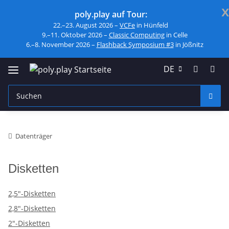
x
poly.play auf Tour:
22.–23. August 2026 –
VCFe
in Hünfeld
9.–11. Oktober 2026 –
Classic Computing
in Celle
6.–8. November 2026 –
Flashback Symposium #3
in Jößnitz
DE
Datenträger
Disketten
2,5"-Disketten
2,8"-Disketten
2"-Disketten