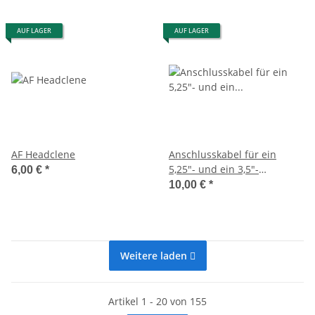
AUF LAGER
AUF LAGER
AF Headclene
Anschlusskabel für ein
5,25"- und ein 3,5"-
6,00 €
*
Diskettenlaufwerke (FDD-
10,00 €
*
Kabel)
Weitere laden
Artikel 1 - 20 von 155