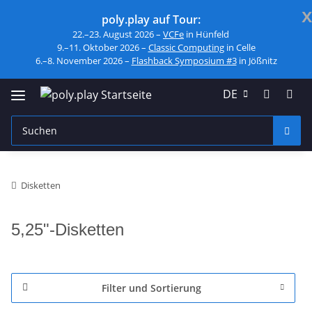
x
poly.play auf Tour:
22.–23. August 2026 –
VCFe
in Hünfeld
9.–11. Oktober 2026 –
Classic Computing
in Celle
6.–8. November 2026 –
Flashback Symposium #3
in Jößnitz
DE
Disketten
5,25"-Disketten
Filter und Sortierung