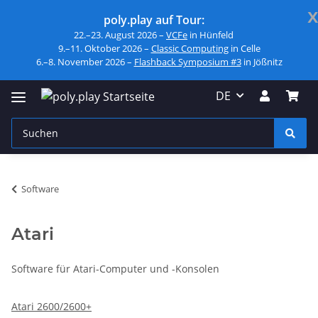
x
poly.play auf Tour:
22.–23. August 2026 –
VCFe
in Hünfeld
9.–11. Oktober 2026 –
Classic Computing
in Celle
6.–8. November 2026 –
Flashback Symposium #3
in Jößnitz
DE
Software
Atari
Software für Atari-Computer und -Konsolen
Atari 2600/2600+