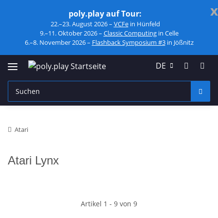
x
poly.play auf Tour:
22.–23. August 2026 –
VCFe
in Hünfeld
9.–11. Oktober 2026 –
Classic Computing
in Celle
6.–8. November 2026 –
Flashback Symposium #3
in Jößnitz
DE
Atari
Atari Lynx
Artikel 1 - 9 von 9