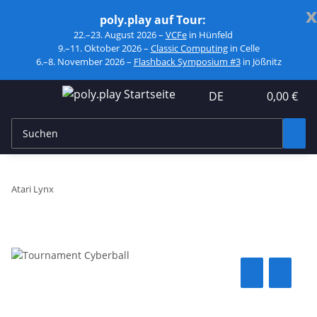
x
poly.play auf Tour:
22.–23. August 2026 –
VCFe
in Hünfeld
9.–11. Oktober 2026 –
Classic Computing
in Celle
6.–8. November 2026 –
Flashback Symposium #3
in Jößnitz
DE
0,00 €
Atari Lynx