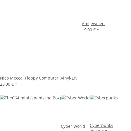
Amijeweled
19,00 €
*
Nico Mecca: Floppy Computer (Vinyl-LP)
23,00 €
*
Cyberpunks
Cyber World