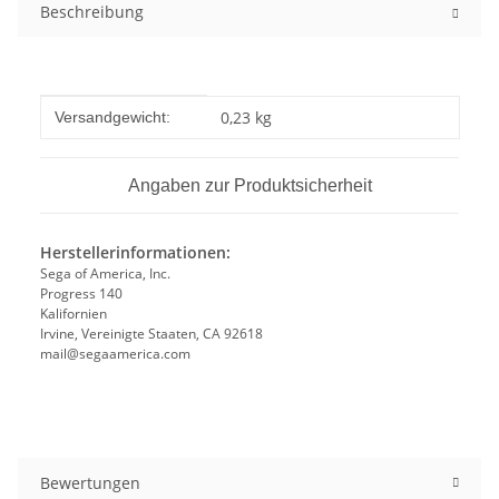
Beschreibung
Produkteigenschaft
Wert
0,23 kg
Versandgewicht:
Angaben zur Produktsicherheit
Herstellerinformationen:
Sega of America, Inc.
Progress 140
Kalifornien
Irvine, Vereinigte Staaten, CA 92618
mail@segaamerica.com
Bewertungen