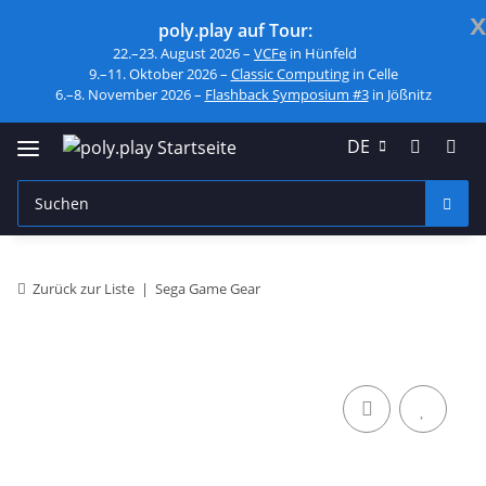
x
poly.play auf Tour:
22.–23. August 2026 –
VCFe
in Hünfeld
9.–11. Oktober 2026 –
Classic Computing
in Celle
6.–8. November 2026 –
Flashback Symposium #3
in Jößnitz
DE
Zurück zur Liste
Sega Game Gear