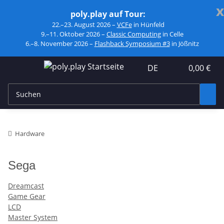
x
poly.play auf Tour:
22.–23. August 2026 –
VCFe
in Hünfeld
9.–11. Oktober 2026 –
Classic Computing
in Celle
6.–8. November 2026 –
Flashback Symposium #3
in Jößnitz
DE
0,00 €
Hardware
Sega
Dreamcast
Game Gear
LCD
Master System