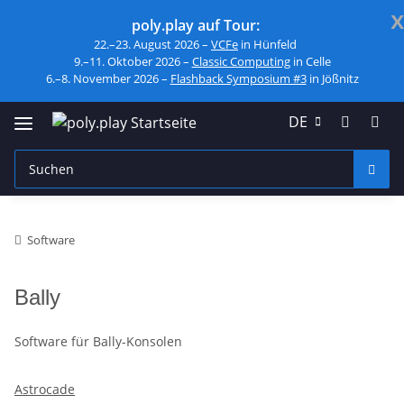
x
poly.play auf Tour:
22.–23. August 2026 –
VCFe
in Hünfeld
9.–11. Oktober 2026 –
Classic Computing
in Celle
6.–8. November 2026 –
Flashback Symposium #3
in Jößnitz
DE
Software
Bally
Software für Bally-Konsolen
Astrocade