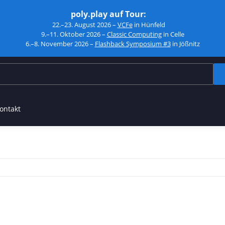
poly.play auf Tour:
22.–23. August 2026 –
VCFe
in Hünfeld
9.–11. Oktober 2026 –
Classic Computing
in Celle
6.–8. November 2026 –
Flashback Symposium #3
in Jößnitz
ontakt