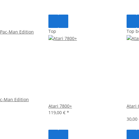
Top
Top b
ac-Man Edition
Atari 7800+
Atari
119,00 €
*
30,00