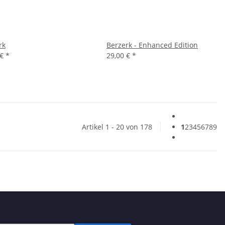
rk
Berzerk - Enhanced Edition
 €
*
29,00 €
*
Artikel 1 - 20 von 178
1
2
3
4
5
6
7
8
9