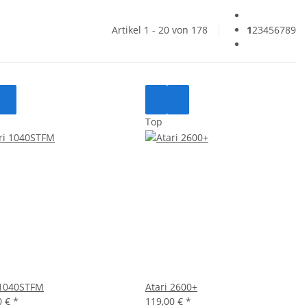
Artikel 1 - 20 von 178
1
2
3
4
5
6
7
8
9
Top
 1040STFM
Atari 2600+
0 €
*
119,00 €
*