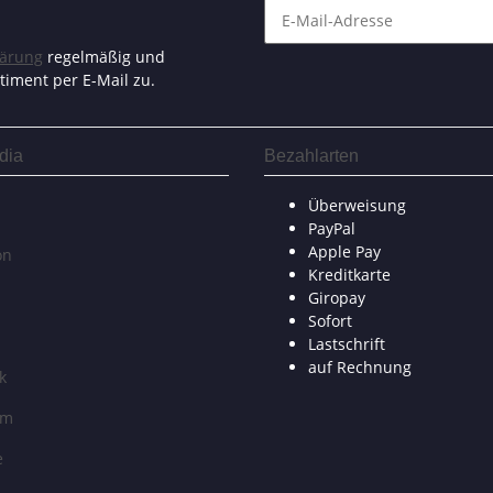
lärung
regelmäßig und
timent per E-Mail zu.
dia
Bezahlarten
Überweisung
PayPal
Apple Pay
on
Kreditkarte
Giropay
Sofort
Lastschrift
auf Rechnung
k
am
e