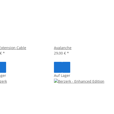
 Extension Cable
Avalanche
 €
*
29,00 €
*
ager
Auf Lager