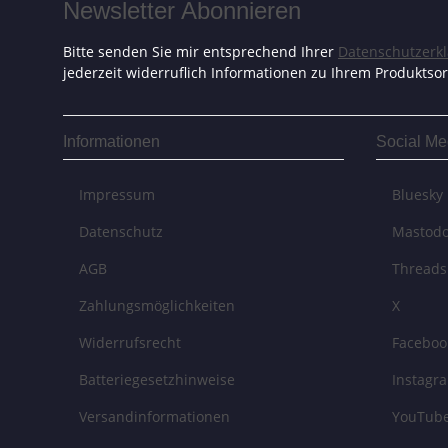
Newsletter Abonnieren
Bitte senden Sie mir entsprechend Ihrer
Datenschutzerk
jederzeit widerruflich Informationen zu Ihrem Produktsor
Informationen
Social Me
Impressum
Bluesky
Datenschutz
Mastod
AGB
Threads
Zahlungsmöglichkeiten
X
Widerrufsrecht
Faceboo
Batteriegesetzhinweise
Instagr
Versandinformationen
YouTub