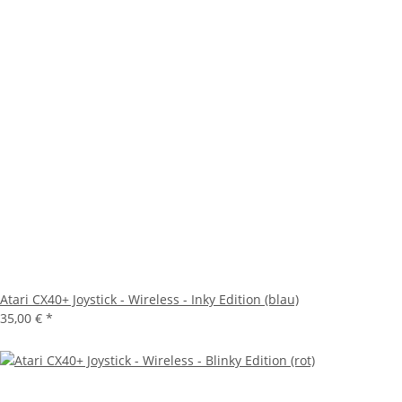
Atari CX40+ Joystick - Wireless - Inky Edition (blau)
35,00 €
*