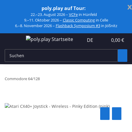
x
poly.play auf Tour:
22.–23. August 2026 –
VCFe
in Hünfeld
9.–11. Oktober 2026 –
Classic Computing
in Celle
6.–8. November 2026 –
Flashback Symposium #3
in Jößnitz
DE
0,00 €
Commodore 64/128