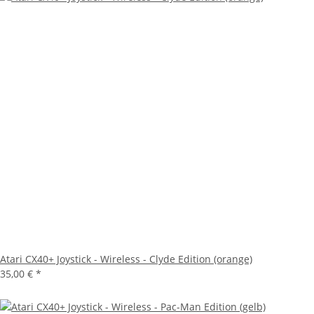
Atari CX40+ Joystick - Wireless - Clyde Edition (orange)
35,00 €
*