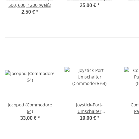
500, 600, 1200 (weiß)
25,00 €
*
2,50 €
*
Jocopod (Commodore
Joystick-Port-
Com
64)
Umschalter
Pa
(Commodore 64)
(
33,00 €
*
19,00 €
*