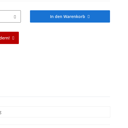
In den Warenkorb
dern!
g