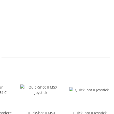
modore
QuickShot II MSX
QuickShot II Joystick