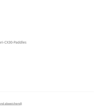
ari-CX30-Paddles
land abweichend)