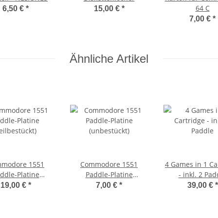
64 C
6,50 €
*
15,00 €
*
7,00 €
*
Ähnliche Artikel
modore 1551
Commodore 1551
4 Games in 1 Ca
ddle-Platine
Paddle-Platine
- inkl. 2 Pad
teilbestückt)
(unbestückt)
19,00 €
*
7,00 €
*
39,00 €
*