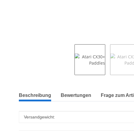
weitere Registerkarten anzeigen
Beschreibung
Bewertungen
Frage zum Arti
Produkteigenschaft
Wert
Versandgewicht: