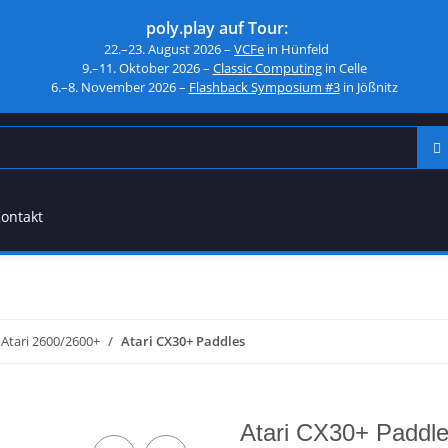
poly.play auf Tour:
22.–23. August 2026 –
VCFe
in Hünfeld
9.–11. Oktober 2026 –
Classic Computing
in Celle
6.–8. November 2026 –
Flashback Symposium #3
in Jößnitz
ontakt
Atari 2600/2600+
Atari CX30+ Paddles
Atari CX30+ Paddl