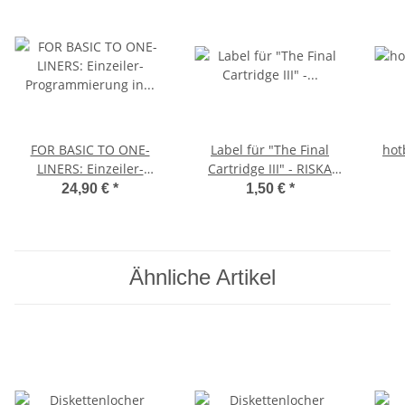
FOR BASIC TO ONE-
Label für "The Final
hot
LINERS: Einzeiler-
Cartridge III" - RISKA
Programmierung in 8-
(Replikat)
24,90 €
*
1,50 €
*
Bit-BASIC
Ähnliche Artikel