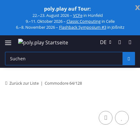
x
poly.play auf Tour:
22.–23. August 2026 –
VCFe
in Hünfeld
9.–11. Oktober 2026 –
Classic Computing
in Celle
6.–8. November 2026 –
Flashback Symposium #3
in Jößnitz
DE
Zurück zur Liste
Commodore 64/128