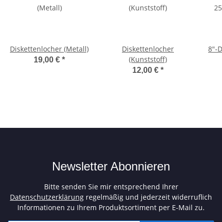
Diskettenlocher (Metall)
Diskettenlocher
8"-
(Kunststoff)
19,00 €
*
12,00 €
*
Newsletter Abonnieren
Bitte senden Sie mir entsprechend Ihrer
Datenschutzerklärung
regelmäßig und jederzeit widerruflich
Informationen zu Ihrem Produktsortiment per E-Mail zu.