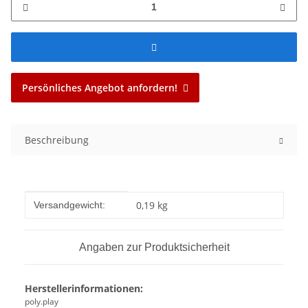
Persönliches Angebot anfordern!
Beschreibung
Produkteigenschaft
Wert
0,19 kg
Versandgewicht:
Angaben zur Produktsicherheit
Herstellerinformationen:
poly.play