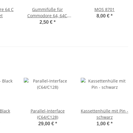
e 64 C
Gummifüße für
MOS 8701
et
Commodore 64, 64C,
8,00 €
*
128, 16, 116, Plus/4, VC
2,50 €
*
20 (weiß)
Black
Parallel-Interface
Kassettenhülle mit Pin -
(C64/C128)
schwarz
29,00 €
*
1,00 €
*