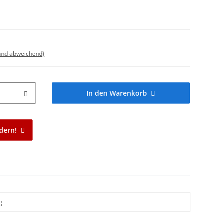
land abweichend)
In den Warenkorb
dern!
g