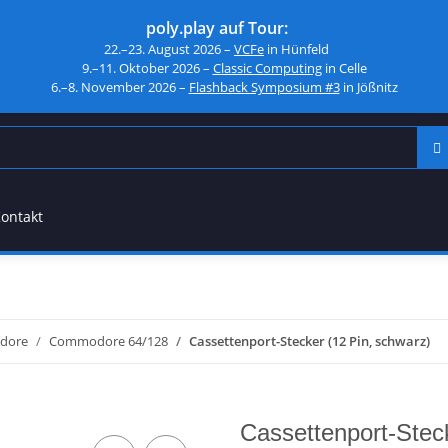
poly.play auf Tour:
22.–23. August 2026 –
VCFe
in Hünfeld
9.–11. Oktober 2026 –
Classic Computing
in Celle
6.–8. November 2026 –
Flashback Symposium #3
in Jößnitz
ontakt
dore
Commodore 64/128
Cassettenport-Stecker (12 Pin, schwarz)
Cassettenport-Stec