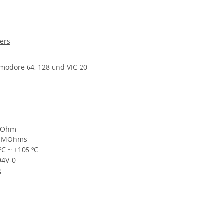
ers
modore 64, 128 und VIC-20
 mOhm
00 MOhms
ºC ~ +105 ºC
94V-0
g