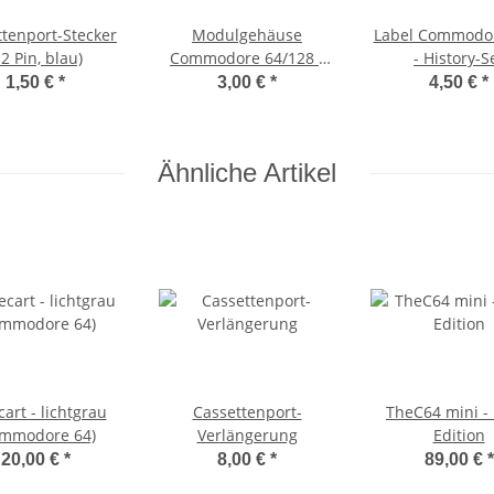
ttenport-Stecker
Modulgehäuse
Label Commodor
12 Pin, blau)
Commodore 64/128 -
- History-S
schwarz
1,50 €
*
3,00 €
*
4,50 €
*
Ähnliche Artikel
art - lichtgrau
Cassettenport-
TheC64 mini - 
ommodore 64)
Verlängerung
Edition
20,00 €
*
8,00 €
*
89,00 €
*