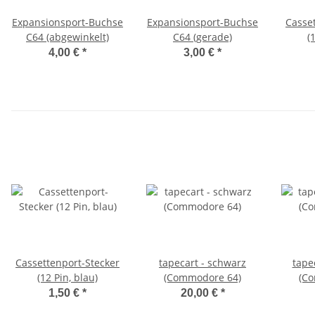
Expansionsport-Buchse
Expansionsport-Buchse
Casse
C64 (abgewinkelt)
C64 (gerade)
(
4,00 €
*
3,00 €
*
Cassettenport-Stecker
tapecart - schwarz
tapec
(12 Pin, blau)
(Commodore 64)
(C
1,50 €
*
20,00 €
*