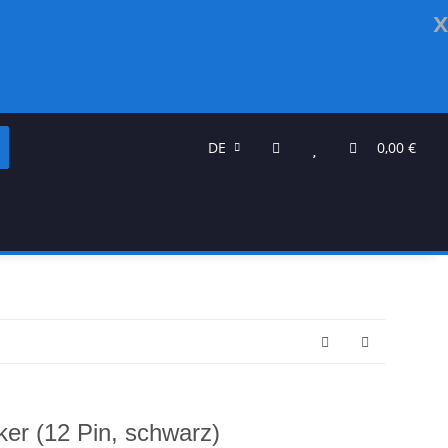
x
DE
0,00 €
ker (12 Pin, schwarz)