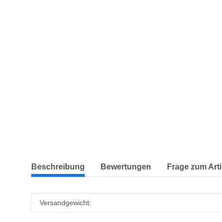
weitere Registerkarten anzeigen
Beschreibung
Bewertungen
Frage zum Arti
Produkteigenschaft
Wert
Versandgewicht: