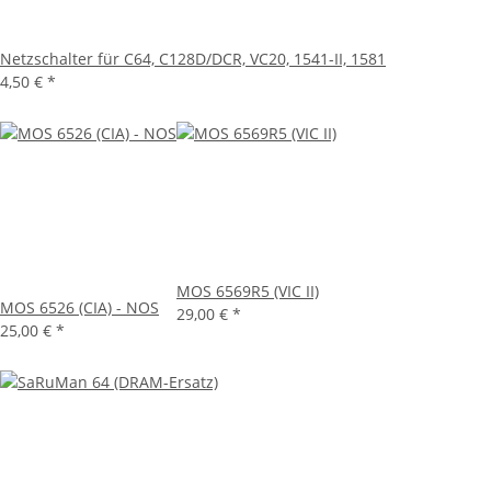
Netzschalter für C64, C128D/DCR, VC20, 1541-II, 1581
4,50 €
*
MOS 6569R5 (VIC II)
MOS 6526 (CIA) - NOS
29,00 €
*
25,00 €
*