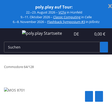
x
poly.play auf Tour:
22.–23. August 2026 –
VCFe
in Hünfeld
9.–11. Oktober 2026 –
Classic Computing
in Celle
6.–8. November 2026 –
Flashback Symposium #3
in Jößnitz
DE
0,00 €
Commodore 64/128