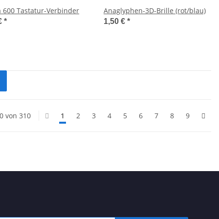
 600 Tastatur-Verbinder
Anaglyphen-3D-Brille (rot/blau)
€
*
1,50 €
*
20 von 310
1
2
3
4
5
6
7
8
9