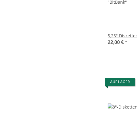
5,25" Diskette
22,00 €
*
AUF LAGER