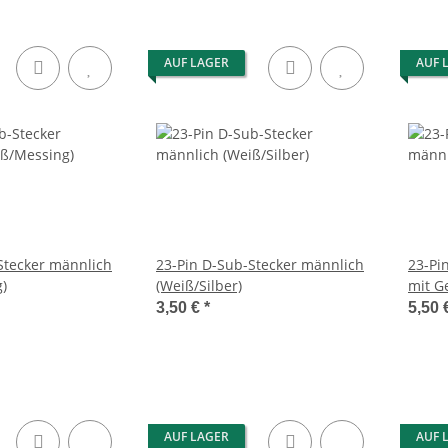
AUF LAGER
AUF 
Stecker männlich
23-Pin D-Sub-Stecker männlich
23-Pi
)
(Weiß/Silber)
mit G
3,50 €
*
5,50 
AUF LAGER
AUF 