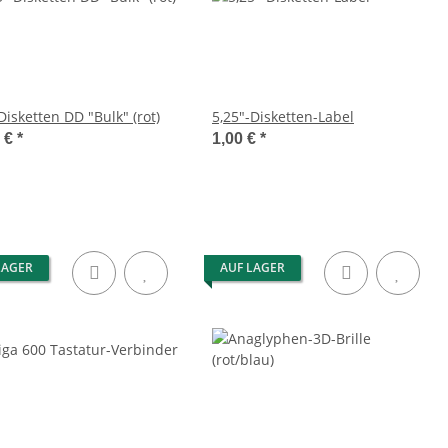
Disketten DD "Bulk" (rot)
5,25"-Disketten-Label
0 €
*
1,00 €
*
LAGER
AUF LAGER