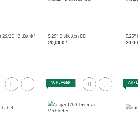
n 2S/2D "BitBank"
5,25" Disketten DD
5,25" 
20,00 €
*
20,0
AUF LAGER
AUF 