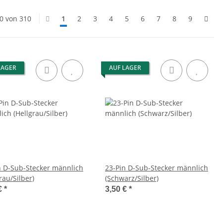
20 von 310
1
2
3
4
5
6
7
8
9
LAGER
AUF LAGER
n D-Sub-Stecker männlich
23-Pin D-Sub-Stecker männlich
rau/Silber)
(Schwarz/Silber)
€
*
3,50 €
*