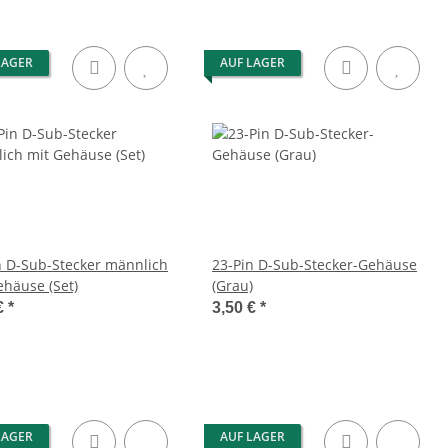
LAGER
AUF LAGER
n D-Sub-Stecker männlich
23-Pin D-Sub-Stecker-Gehäuse
ehäuse (Set)
(Grau)
€
*
3,50 €
*
LAGER
AUF LAGER