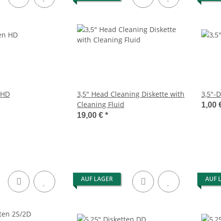
 HD
3,5" Head Cleaning Diskette with
3,5"-
Cleaning Fluid
1,00 
19,00 €
*
AUF LAGER
AUF 