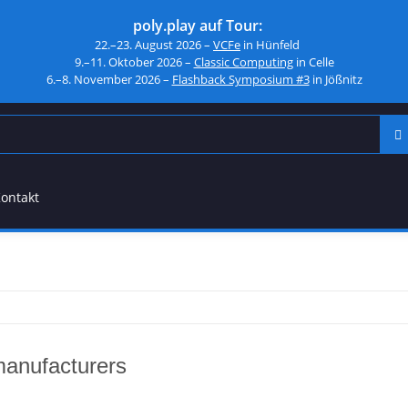
poly.play auf Tour:
22.–23. August 2026 –
VCFe
in Hünfeld
9.–11. Oktober 2026 –
Classic Computing
in Celle
6.–8. November 2026 –
Flashback Symposium #3
in Jößnitz
ontakt
manufacturers