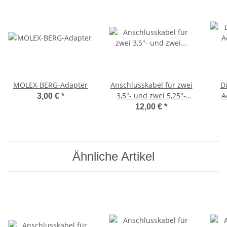
MOLEX-BERG-Adapter
Anschlusskabel für zwei
D
3,5"- und zwei 5,25"-
A
3,00 €
*
Diskettenlaufwerke
12,00 €
*
(FDD-Kabel)
Ähnliche Artikel