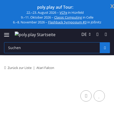
x
poly.play auf Tour:
22.–23. August 2026 –
VCFe
in Hünfeld
9.–11. Oktober 2026 –
Classic Computing
in Celle
6.–8. November 2026 –
Flashback Symposium #3
in Jößnitz
DE
Zurück zur Liste
Atari Falcon