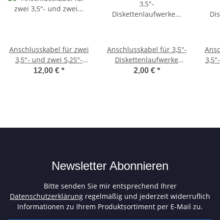
Anschlusskabel für zwei
Anschlusskabel für 3,5"-
Ansc
3,5"- und zwei 5,25"-
Diskettenlaufwerke
3,5"
Diskettenlaufwerke
(FDD-Kabel) - gedreht
12,00 €
*
2,00 €
*
(FDD-Kabel)
Newsletter Abonnieren
Bitte senden Sie mir entsprechend Ihrer
Datenschutzerklärung
regelmäßig und jederzeit widerruflich
Informationen zu Ihrem Produktsortiment per E-Mail zu.