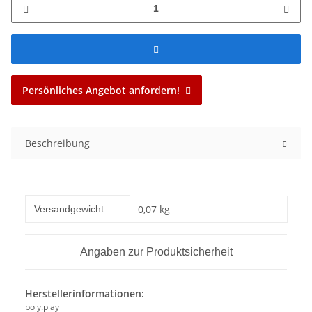
Persönliches Angebot anfordern!
Beschreibung
Produkteigenschaft
Wert
0,07 kg
Versandgewicht:
Angaben zur Produktsicherheit
Herstellerinformationen:
poly.play