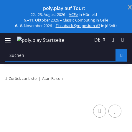
x
poly.play auf Tour:
22.–23. August 2026 –
VCFe
in Hünfeld
9.–11. Oktober 2026 –
Classic Computing
in Celle
6.–8. November 2026 –
Flashback Symposium #3
in Jößnitz
DE
Zurück zur Liste
Atari Falcon