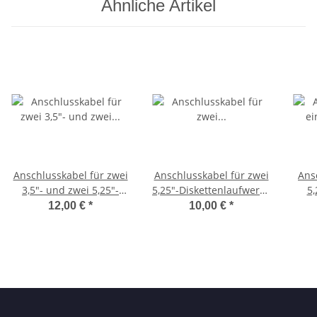
Ähnliche Artikel
Anschlusskabel für zwei
Anschlusskabel für zwei
Ans
3,5"- und zwei 5,25"-
5,25"-Diskettenlaufwerke
5,
Diskettenlaufwerke
(FDD-Kabel) - gedreht
Di
12,00 €
*
10,00 €
*
(FDD-Kabel)