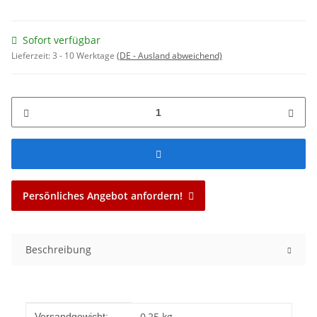
Sofort verfügbar
Lieferzeit:
3 - 10 Werktage
(DE - Ausland abweichend)
Persönliches Angebot anfordern!
Beschreibung
Produkteigenschaft
Wert
0,25 kg
Versandgewicht: