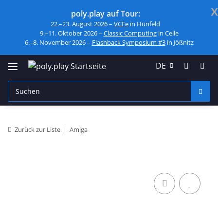
x
poly.play auf Tour:
22.–23. August 2026 –
VCFe
in Hünfeld
9.–11. Oktober 2026 –
Classic Computing
in Celle
6.–8. November 2026 –
Flashback Symposium #3
in Jößnitz
DE
Zurück zur Liste
Amiga