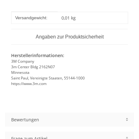
Produkteigenschaft
Wert
0,01 kg
Versandgewicht:
Angaben zur Produktsicherheit
Herstellerinformationen:
3M Company
3m Center Bldg 2162N07
Minnesota
Saint Paul, Vereinigte Staaten, 55144-1000
https://www.3m.com
Bewertungen
Frage zum Artikel