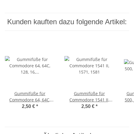
Kunden kauften dazu folgende Artikel:
Gummifüße für
Gummifüße für
Gum
Commodore 64, 64C,
Commodore 1541 II,
500,
128, 16, 116, Plus/4, VC
1571, 1581
2,50 €
*
2,50 €
*
20 (weiß)