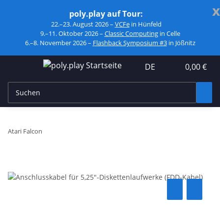
x
poly.play auf Tour:
22.–23. August 2026 –
VCFe
in Hünfeld
9.–11. Oktober 2026 –
Classic Computing
in Celle
6.–8. November 2026 –
Flashback Symposium #3
in Jößnitz
DE
0,00 €
Atari Falcon