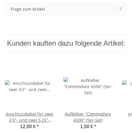
Frage zum Artikel
Kunden kauften dazu folgende Artikel:
Anschlusskabel für zwei
Aufkleber "Commodore
Jo
3,5"- und zwei 5,25"-
A500" (5er-Set)
Diskettenlaufwerke
12,00 €
*
1,50 €
*