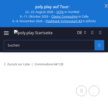
x
poly.play auf Tour:
22.–23. August 2026 –
VCFe
in Hünfeld
9.–11. Oktober 2026 –
Classic Computing
in Celle
6.–8. November 2026 –
Flashback Symposium #3
in Jößnitz
DE
Zurück zur Liste
Commodore 64/128