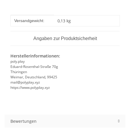
Produkteigenschaft
Wert
0,13 kg
Versandgewicht:
Angaben zur Produktsicherheit
Herstellerinformationen:
poly.play
Eduard-Rosenthal-Straße 70g
Thüringen
Weimar, Deutschland, 99425
mail@polyplay.xyz
https://www.polyplay.xyz
Bewertungen