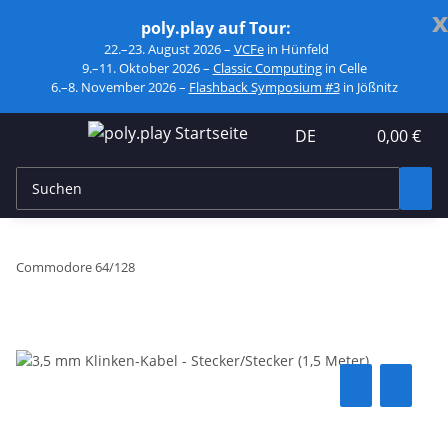
x
poly.play auf Tour:
22.–23. August 2026 –
VCFe
in Hünfeld
9.–11. Oktober 2026 –
Classic Computing
in Celle
6.–8. November 2026 –
Flashback Symposium #3
in Jößnitz
DE
0,00 €
Commodore 64/128