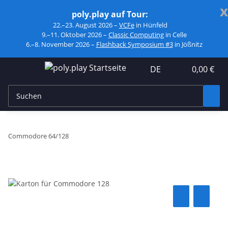
x
poly.play auf Tour:
22.–23. August 2026 –
VCFe
in Hünfeld
9.–11. Oktober 2026 –
Classic Computing
in Celle
6.–8. November 2026 –
Flashback Symposium #3
in Jößnitz
DE
0,00 €
Commodore 64/128