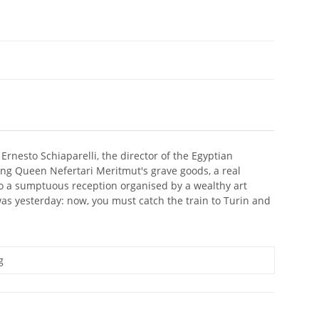
 Ernesto Schiaparelli, the director of the Egyptian
ing Queen Nefertari Meritmut's grave goods, a real
 to a sumptuous reception organised by a wealthy art
 was yesterday: now, you must catch the train to Turin and
g