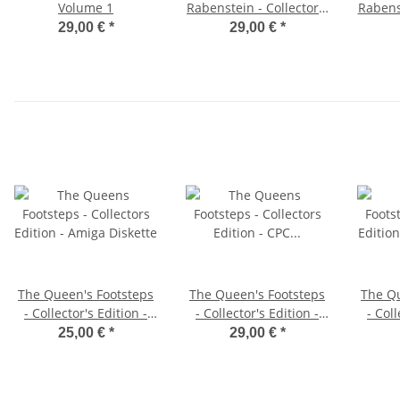
Volume 1
Rabenstein - Collector's
Rabens
Edition - CPC/ZX
Clic
29,00 €
*
29,00 €
*
Spectrum 3"-Diskette
(Textversion)
The Queen's Footsteps
The Queen's Footsteps
The Qu
- Collector's Edition -
- Collector's Edition -
- Coll
Amiga Diskette
CPC 3"-Diskette
Pl
25,00 €
*
29,00 €
*