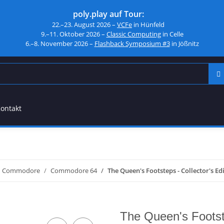
poly.play auf Tour:
22.–23. August 2026 –
VCFe
in Hünfeld
9.–11. Oktober 2026 –
Classic Computing
in Celle
6.–8. November 2026 –
Flashback Symposium #3
in Jößnitz
ontakt
Commodore
Commodore 64
The Queen's Footsteps - Collector's Edi
The Queen's Footste