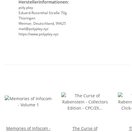
Herstellerinformationen:
poly.play
Eduard-Rosenthal-Straße 70g
Thüringen
Weimar, Deutschland, 99425
mail@polyplay.xyz
https://www.polyplay.xyz
Memories of Infocom -
The Curse of
T