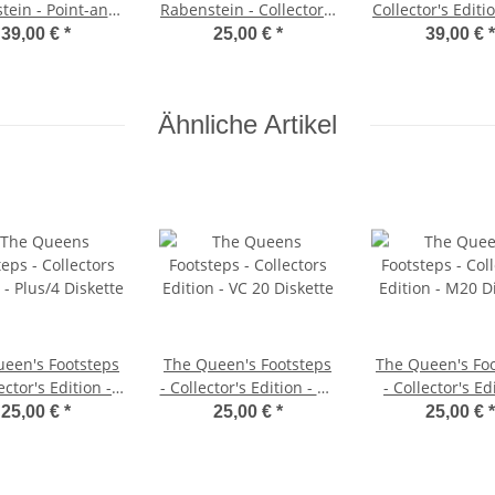
tein - Point-and-
Rabenstein - Collector's
Collector's Editi
k-Version - C64
Edition - C64/Plus/4
(Modul)
39,00 €
*
25,00 €
*
39,00 €
*
(Modul)
Diskette
Ähnliche Artikel
een's Footsteps
The Queen's Footsteps
The Queen's Fo
ector's Edition -
- Collector's Edition - VC
- Collector's Ed
us/4 Diskette
20 Diskette
M20 Disket
25,00 €
*
25,00 €
*
25,00 €
*