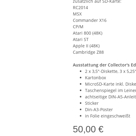
zusätzlich auf SD-Karte:
RC2014
MSX
Commander X16
CP/M
Atari 800 (48K)
Atari ST
Apple II (48K)
Cambridge Z88
Ausstattung der Collector's Edi
2 x 3,5"-Diskette, 3 x 5,25
Kartonbox
MicroSD-Karte inkl. Dis
Taschenspiegel im Lein
achtseitige DIN-A5-Anleit
Sticker
Din-A3-Poster
in Folie eingeschweißt
50,00 €