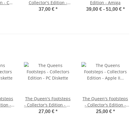
on - C64
Collector's Edition -
Edition - Amiga
Modul
37,00 €
*
39,00 € -
51,00 €
*
otsteps
The Queen's Footsteps
The Queen's Footsteps
ition -
- Collector's Edition - PC
- Collector's Edition -
te
Diskette
Apple II Diskette
27,00 €
*
25,00 €
*