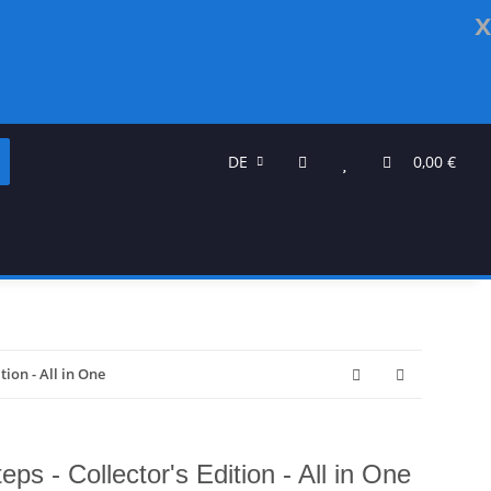
x
DE
0,00 €
tion - All in One
ps - Collector's Edition - All in One