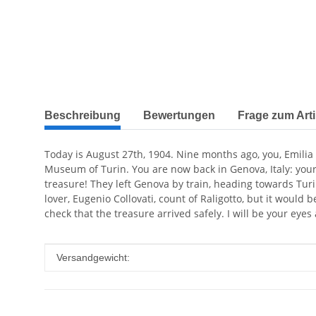
weitere Registerkarten anzeigen
Beschreibung
Bewertungen
Frage zum Arti
Today is August 27th, 1904. Nine months ago, you, Emilia Vi
Museum of Turin. You are now back in Genova, Italy: you
treasure! They left Genova by train, heading towards Turi
lover, Eugenio Collovati, count of Raligotto, but it would
check that the treasure arrived safely. I will be your eyes
Produkteigenschaft
Wert
Versandgewicht: