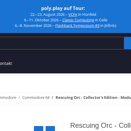
poly.play auf Tour:
22.–23. August 2026 –
VCFe
in Hünfeld
9.–11. Oktober 2026 –
Classic Computing
in Celle
6.–8. November 2026 –
Flashback Symposium #3
in Jößnitz
ontakt
mmodore
Commodore 64
Rescuing Orc - Collector's Edition - Modu
Rescuing Orc - Coll