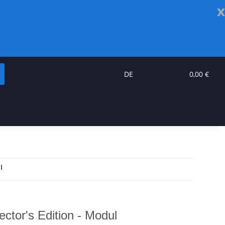
x
DE
0,00 €
l
ector's Edition - Modul