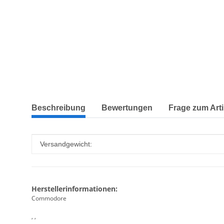
weitere Registerkarten anzeigen
Beschreibung
Bewertungen
Frage zum Arti
Produkteigenschaft
Wert
Versandgewicht:
Herstellerinformationen:
Commodore
, ,