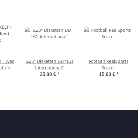
T - Was
5,25" Disketten DD "EZI
Football RealSports
übrig
International"
Soccer
25,00 €
*
15,00 €
*