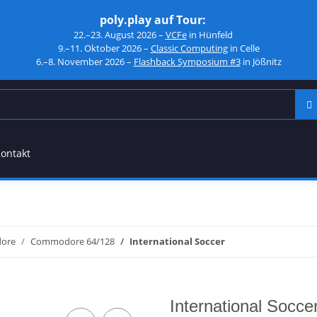
poly.play auf Tour:
22.–23. August 2026 –
VCFe
in Hünfeld
9.–11. Oktober 2026 –
Classic Computing
in Celle
6.–8. November 2026 –
Flashback Symposium #3
in Jößnitz
ontakt
ore
Commodore 64/128
International Soccer
International Socce