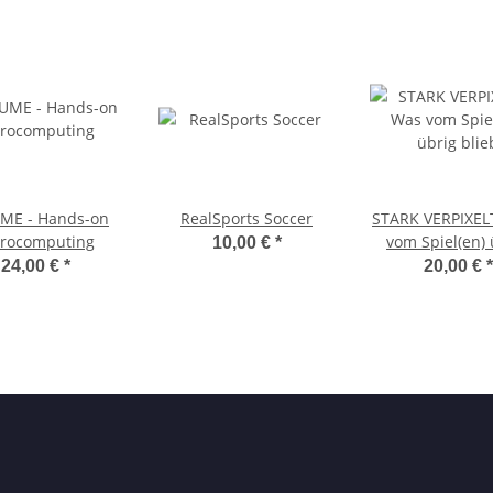
ME - Hands-on
RealSports Soccer
STARK VERPIXEL
trocomputing
vom Spiel(en) 
10,00 €
*
blieb
24,00 €
*
20,00 €
*