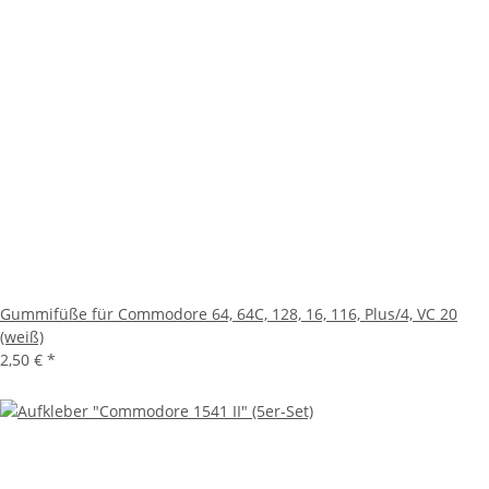
Gummifüße für Commodore 64, 64C, 128, 16, 116, Plus/4, VC 20
(weiß)
2,50 €
*