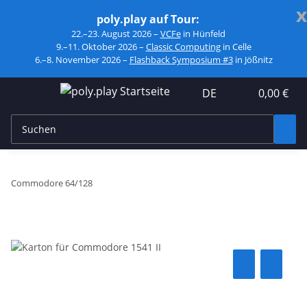
x
poly.play auf Tour:
22.–23. August 2026 –
VCFe
in Hünfeld
9.–11. Oktober 2026 –
Classic Computing
in Celle
6.–8. November 2026 –
Flashback Symposium #3
in Jößnitz
DE
0,00 €
Commodore 64/128