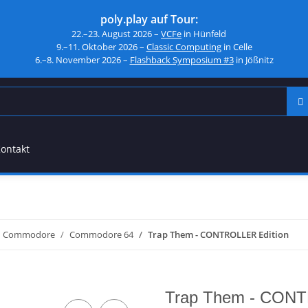
poly.play auf Tour:
22.–23. August 2026 –
VCFe
in Hünfeld
9.–11. Oktober 2026 –
Classic Computing
in Celle
6.–8. November 2026 –
Flashback Symposium #3
in Jößnitz
ontakt
Commodore
Commodore 64
Trap Them - CONTROLLER Edition
Trap Them - CONT