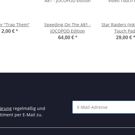
er "Trap Them"
Speeding On The A81 -
Star Raiders (ink
JOCOPOD Edition
Touch Pad
2,00 €
*
64,00 €
*
29,00 €
*
lärung
regelmäßig und
timent per E-Mail zu.
Newsletter Abonnieren