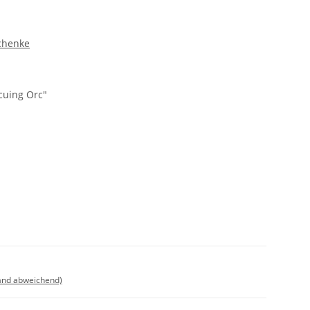
chenke
cuing Orc"
land abweichend)