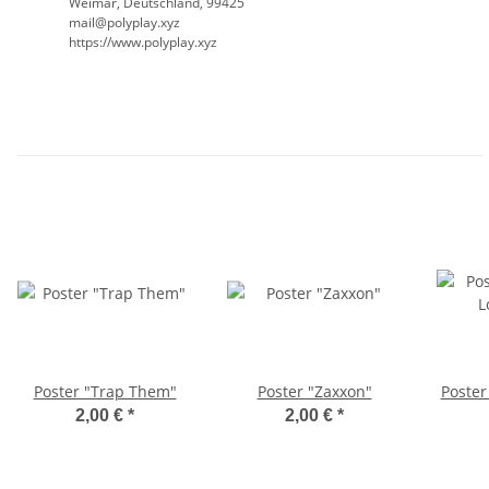
Weimar, Deutschland, 99425
mail@polyplay.xyz
https://www.polyplay.xyz
Poster "Trap Them"
Poster "Zaxxon"
Poster
2,00 €
*
2,00 €
*