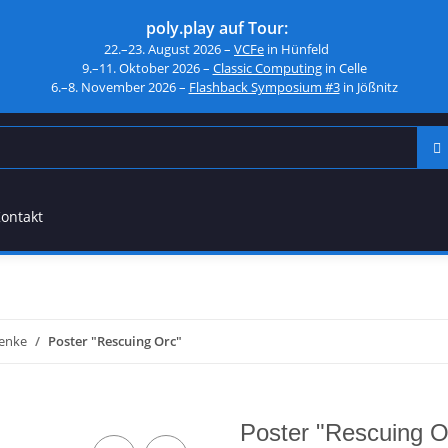
poly.play auf Tour:
22.–23. August 2026 –
VCFe
in Hünfeld
9.–11. Oktober 2026 –
Classic Computing
in Celle
6.–8. November 2026 –
Flashback Symposium #3
in Jößnitz
ontakt
henke
Poster "Rescuing Orc"
Poster "Rescuing O