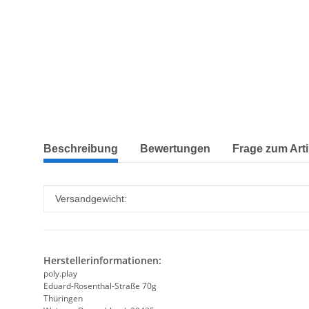
weitere Registerkarten anzeigen
Beschreibung
Bewertungen
Frage zum Arti
Produkteigenschaft
Wert
Versandgewicht:
Herstellerinformationen:
poly.play
Eduard-Rosenthal-Straße 70g
Thüringen