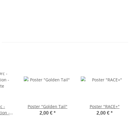
c -
Poster "Golden Tail"
Poster "RACE+"
tion -
2,00 €
*
2,00 €
*
tte