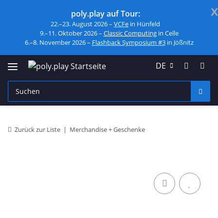
x
poly.play auf Tour:
22.–23. August 2026 –
VCFe
in Hünfeld
9.–11. Oktober 2026 –
Classic Computing
in Celle
6.–8. November 2026 –
Flashback Symposium #3
in Jößnitz
DE
Zurück zur Liste
Merchandise + Geschenke