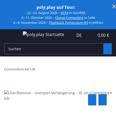
x
poly.play auf Tour:
22.–23. August 2026 –
VCFe
in Hünfeld
9.–11. Oktober 2026 –
Classic Computing
in Celle
6.–8. November 2026 –
Flashback Symposium #3
in Jößnitz
DE
0,00 €
Commodore 64/128