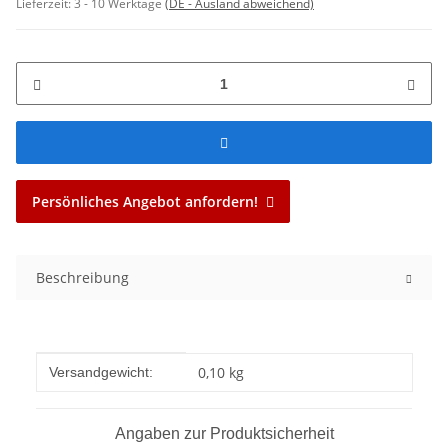
Lieferzeit:
3 - 10 Werktage
(DE - Ausland abweichend)
Persönliches Angebot anfordern!
Beschreibung
Produkteigenschaft
Wert
0,10 kg
Versandgewicht:
Angaben zur Produktsicherheit