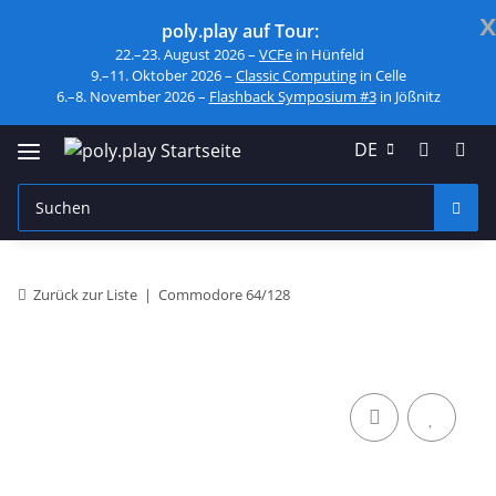
x
poly.play auf Tour:
22.–23. August 2026 –
VCFe
in Hünfeld
9.–11. Oktober 2026 –
Classic Computing
in Celle
6.–8. November 2026 –
Flashback Symposium #3
in Jößnitz
DE
Zurück zur Liste
Commodore 64/128