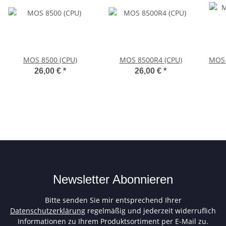
MOS 8500 (CPU)
MOS 8500R4 (CPU)
MOS 
26,00 €
*
26,00 €
*
Newsletter Abonnieren
Bitte senden Sie mir entsprechend Ihrer
Datenschutzerklärung
regelmäßig und jederzeit widerruflich
Informationen zu Ihrem Produktsortiment per E-Mail zu.