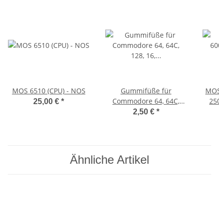
MOS 6510 (CPU) - NOS
Gummifüße für
MOS
Commodore 64, 64C,
25
25,00 €
*
128, 16, 116, Plus/4, VC
2,50 €
*
20 (weiß)
Ähnliche Artikel