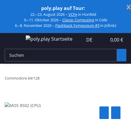
x
poly.play auf Tour:
22.–23. August 2026 –
VCFe
in Hünfeld
9.–11. Oktober 2026 –
Classic Computing
in Celle
6.–8. November 2026 –
Flashback Symposium #3
in Jößnitz
DE
0,00 €
Commodore 64/128