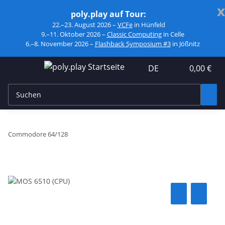
x
poly.play auf Tour:
22.–23. August 2026 –
VCFe
in Hünfeld
9.–11. Oktober 2026 –
Classic Computing
in Celle
6.–8. November 2026 –
Flashback Symposium #3
in Jößnitz
DE
0,00 €
Commodore 64/128