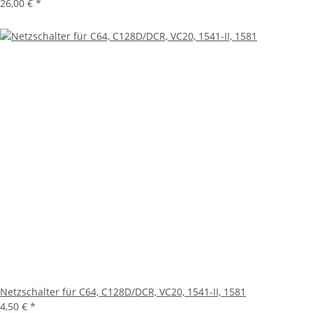
26,00 €
*
Netzschalter für C64, C128D/DCR, VC20, 1541-II, 1581
4,50 €
*