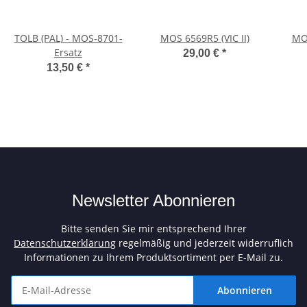
TOLB (PAL) - MOS-8701-
MOS 6569R5 (VIC II)
MO
Ersatz
29,00 €
*
13,50 €
*
Newsletter Abonnieren
Bitte senden Sie mir entsprechend Ihrer
Datenschutzerklärung
regelmäßig und jederzeit widerruflich
Informationen zu Ihrem Produktsortiment per E-Mail zu.
Abonnieren