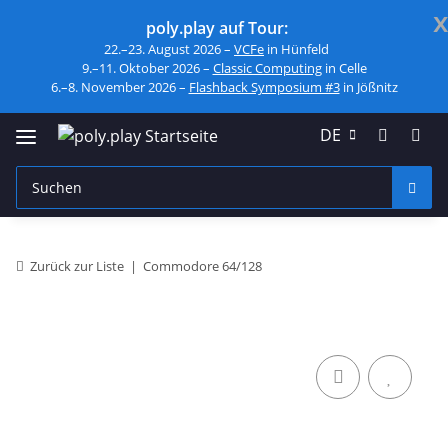
x
poly.play auf Tour:
22.–23. August 2026 –
VCFe
in Hünfeld
9.–11. Oktober 2026 –
Classic Computing
in Celle
6.–8. November 2026 –
Flashback Symposium #3
in Jößnitz
DE
Zurück zur Liste
Commodore 64/128