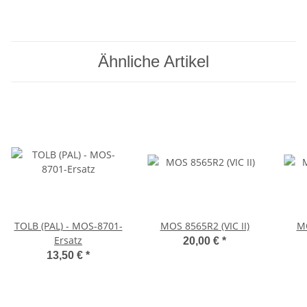
20 (weiß)
Ähnliche Artikel
TOLB (PAL) - MOS-8701-
MOS 8565R2 (VIC II)
MO
Ersatz
20,00 €
*
13,50 €
*