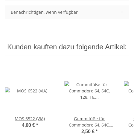
Benachrichtigen, wenn verfügbar
Kunden kauften dazu folgende Artikel:
MOS 6522 (VIA)
Gummifüße für
Commodore 64, 64C,
Co
4,00 €
*
128, 16, 116, Plus/4, VC
128,
2,50 €
*