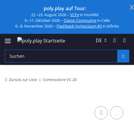
x
poly.play auf Tour:
22.–23. August 2026 –
VCFe
in Hünfeld
9.–11. Oktober 2026 –
Classic Computing
in Celle
6.–8. November 2026 –
Flashback Symposium #3
in Jößnitz
DE
Zurück zur Liste
Commodore VC-20