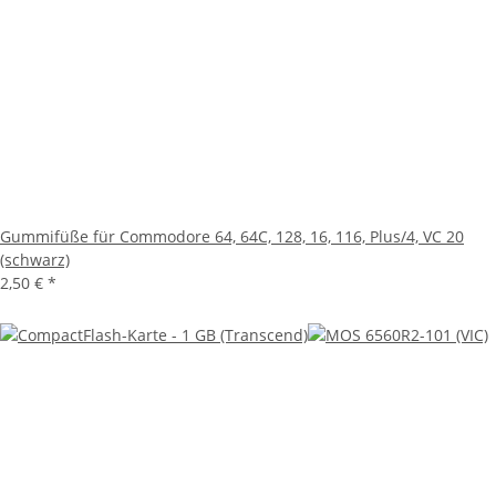
Gummifüße für Commodore 64, 64C, 128, 16, 116, Plus/4, VC 20
(schwarz)
2,50 €
*