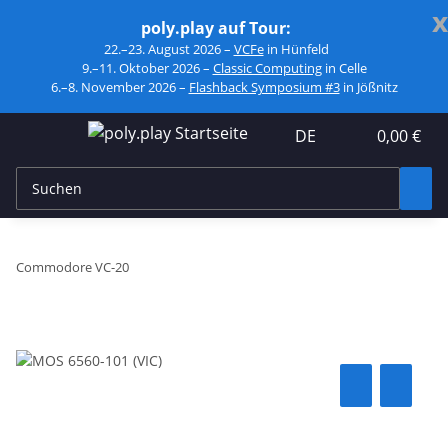
x
poly.play auf Tour:
22.–23. August 2026 –
VCFe
in Hünfeld
9.–11. Oktober 2026 –
Classic Computing
in Celle
6.–8. November 2026 –
Flashback Symposium #3
in Jößnitz
DE
0,00 €
Commodore VC-20