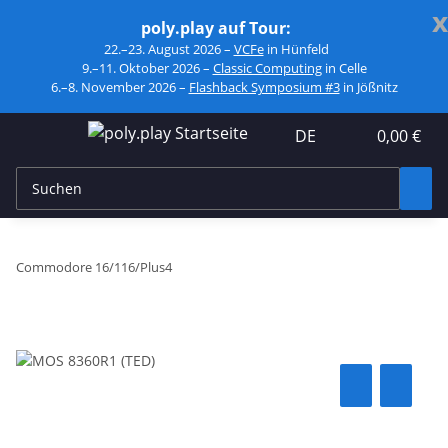
x
poly.play auf Tour:
22.–23. August 2026 –
VCFe
in Hünfeld
9.–11. Oktober 2026 –
Classic Computing
in Celle
6.–8. November 2026 –
Flashback Symposium #3
in Jößnitz
DE
0,00 €
Commodore 16/116/Plus4