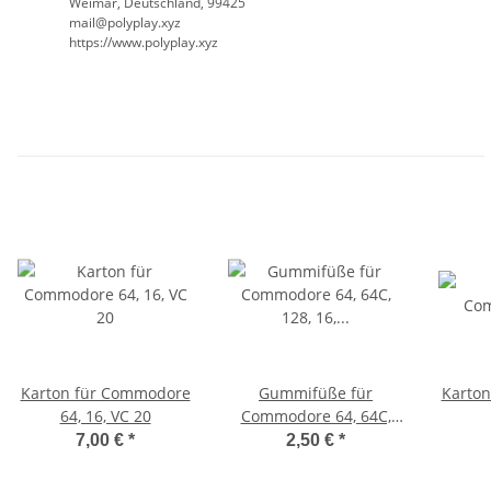
Weimar, Deutschland, 99425
mail@polyplay.xyz
https://www.polyplay.xyz
Karton für Commodore
Gummifüße für
Karto
64, 16, VC 20
Commodore 64, 64C,
128, 16, 116, Plus/4, VC
7,00 €
*
2,50 €
*
20 (schwarz)