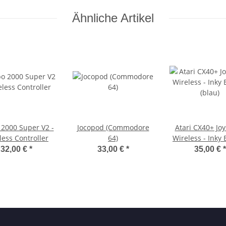
Ähnliche Artikel
 2000 Super V2 -
Jocopod (Commodore
Atari CX40+ Joys
less Controller
64)
Wireless - Inky 
(blau)
32,00 €
*
33,00 €
*
35,00 €
*