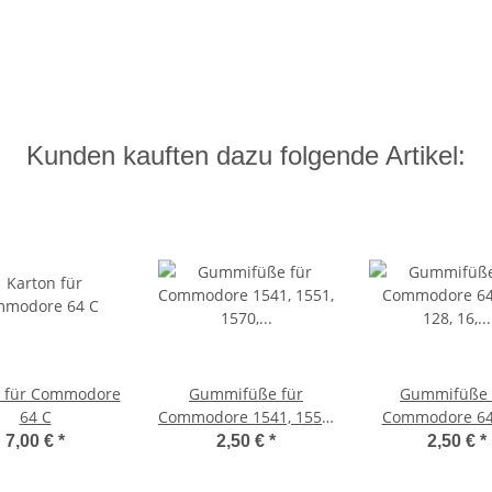
Kunden kauften dazu folgende Artikel:
n für Commodore
Gummifüße für
Gummifüße 
64 C
Commodore 1541, 1551,
Commodore 64,
1570, SFD1001, SFD1002
128, 16, 116, Plu
7,00 €
*
2,50 €
*
2,50 €
*
20 (weiß)