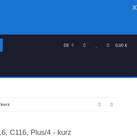
x
DE
0,00 €
- kurz
6, C116, Plus/4 - kurz