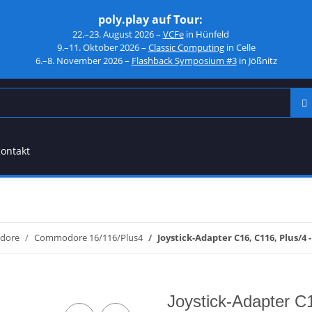
poly.play auf Tour:
22.–23. August 2026 –
VCFe
in Hünfeld
9.–11. Oktober 2026 –
Classic Computing
in Celle
6.–8. November 2026 –
Flashback Symposium #3
in Jößnitz
ontakt
dore
Commodore 16/116/Plus4
Joystick-Adapter C16, C116, Plus/4 
Joystick-Adapter C1