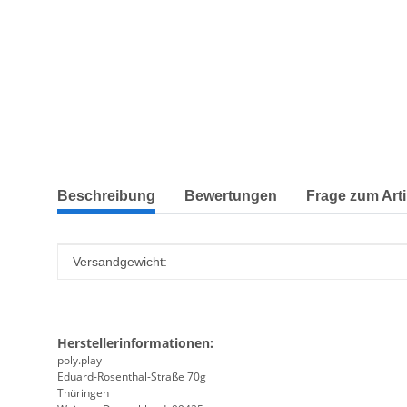
weitere Registerkarten anzeigen
Beschreibung
Bewertungen
Frage zum Arti
Produkteigenschaft
Wert
Versandgewicht:
Herstellerinformationen:
poly.play
Eduard-Rosenthal-Straße 70g
Thüringen