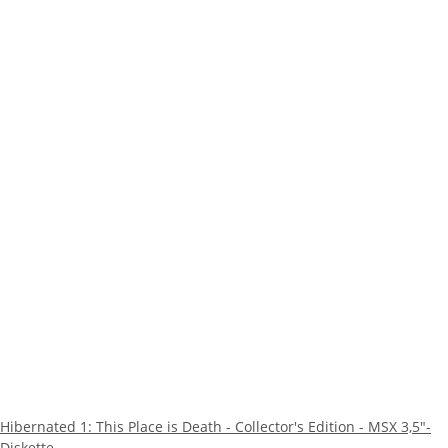
Hibernated 1: This Place is Death - Collector's Edition - MSX 3,5"-
Diskette