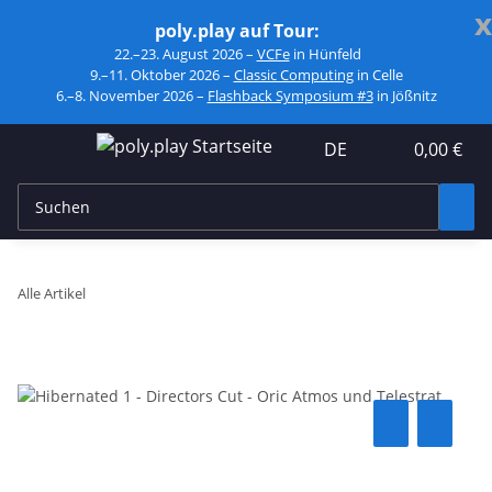
x
poly.play auf Tour:
22.–23. August 2026 –
VCFe
in Hünfeld
9.–11. Oktober 2026 –
Classic Computing
in Celle
6.–8. November 2026 –
Flashback Symposium #3
in Jößnitz
DE
0,00 €
Alle Artikel