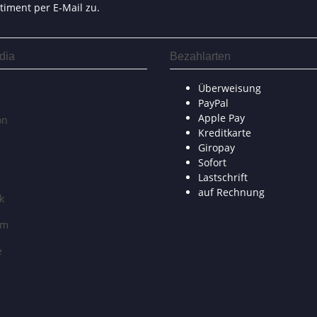
timent per E-Mail zu.
dia
Bezahlarten
Überweisung
PayPal
Apple Pay
on
Kreditkarte
Giropay
Sofort
Lastschrift
auf Rechnung
k
am
e