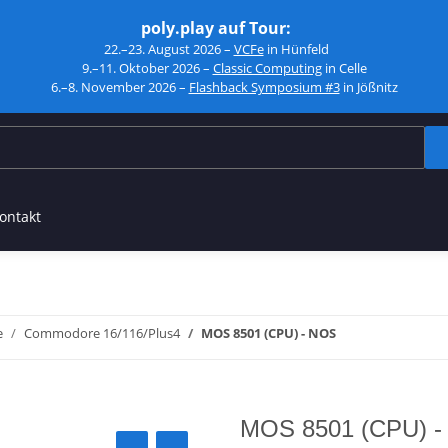
poly.play auf Tour:
22.–23. August 2026 –
VCFe
in Hünfeld
9.–11. Oktober 2026 –
Classic Computing
in Celle
6.–8. November 2026 –
Flashback Symposium #3
in Jößnitz
ontakt
e
Commodore 16/116/Plus4
MOS 8501 (CPU) - NOS
MOS 8501 (CPU) 