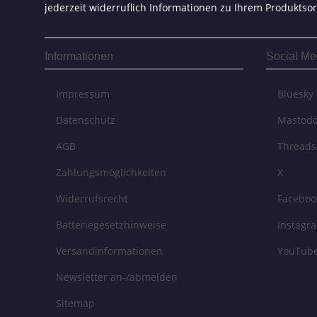
jederzeit widerruflich Informationen zu Ihrem Produktsor
Informationen
Social Me
Impressum
Bluesky
Datenschutz
Mastod
AGB
Threads
Zahlungsmöglichkeiten
X
Widerrufsrecht
Faceboo
Batteriegesetzhinweise
Instagr
Versandinformationen
YouTub
Newsletter an-/abmelden
Sitemap