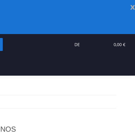
x
DE
0,00 €
- NOS