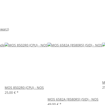
hwarz)
M
2
MOS 8502R0 (CPU) - NOS
25,00 €
*
MOS 6582A [8580R5] (SID) - NOS
49,00 €
*