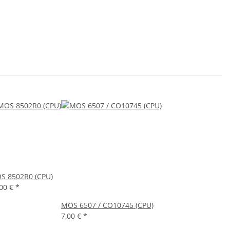
S 8502R0 (CPU)
,00 €
*
MOS 6507 / CO10745 (CPU)
7,00 €
*