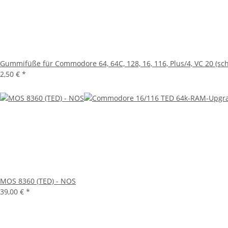
Gummifüße für Commodore 64, 64C, 128, 16, 116, Plus/4, VC 20 (sc
2,50 €
*
MOS 8360 (TED) - NOS
39,00 €
*