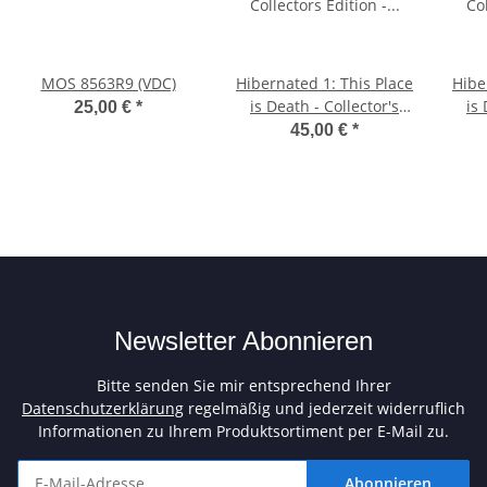
MOS 8563R9 (VDC)
Hibernated 1: This Place
Hibe
is Death - Collector's
is 
25,00 €
*
Edition - All in One
Edit
45,00 €
*
Bundle
Newsletter Abonnieren
Bitte senden Sie mir entsprechend Ihrer
Datenschutzerklärung
regelmäßig und jederzeit widerruflich
Informationen zu Ihrem Produktsortiment per E-Mail zu.
Abonnieren