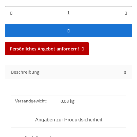
Persönliches Angebot anfordern!
Beschreibung
Produkteigenschaft
Wert
0,08 kg
Versandgewicht:
Angaben zur Produktsicherheit