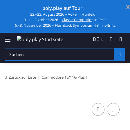
x
poly.play auf Tour:
22.–23. August 2026 –
VCFe
in Hünfeld
9.–11. Oktober 2026 –
Classic Computing
in Celle
6.–8. November 2026 –
Flashback Symposium #3
in Jößnitz
DE
Zurück zur Liste
Commodore 16/116/Plus4