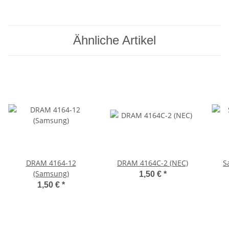
Ähnliche Artikel
DRAM 4164-12
DRAM 4164C-2 (NEC)
S
(Samsung)
1,50 €
*
1,50 €
*