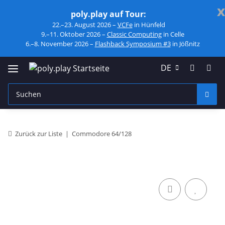
x
poly.play auf Tour:
22.–23. August 2026 –
VCFe
in Hünfeld
9.–11. Oktober 2026 –
Classic Computing
in Celle
6.–8. November 2026 –
Flashback Symposium #3
in Jößnitz
DE
Zurück zur Liste
Commodore 64/128