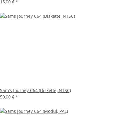
15,00 €
*
Sam's Journey C64 (Diskette, NTSC)
50,00 €
*