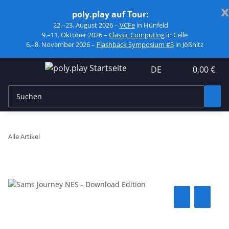
x
poly.play auf Tour:
22.–23. August 2026 –
VCFe
in Hünfeld
9.–11. Oktober 2026 –
Classic Computing
in Celle
6.–8. November 2026 –
Flashback Symposium #3
in Jößnitz
DE
0,00 €
Alle Artikel