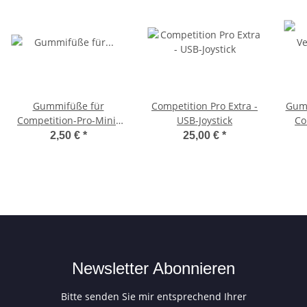
Gummifüße für
Competition Pro Extra -
Gumm
Competition-Pro-Mini-
USB-Joystick
Co
Joysticks - schwarz
2,50 €
*
25,00 €
*
Newsletter Abonnieren
Bitte senden Sie mir entsprechend Ihrer