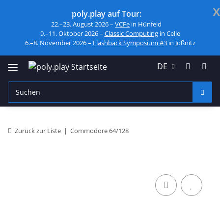
x
poly.play auf Tour:
22.–23. August 2026 –
VCFe
in Hünfeld
9.–11. Oktober 2026 –
Classic Computing
in Celle
6.–8. November 2026 –
Flashback Symposium #3
in Jößnitz
DE
Zurück zur Liste
Commodore 64/128