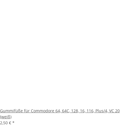
Gummifüße für Commodore 64, 64C, 128, 16, 116, Plus/4, VC 20
(weiß)
2,50 €
*