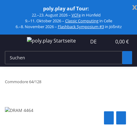
x
poly.play auf Tour:
22.–23. August 2026 –
VCFe
in Hünfeld
9.–11. Oktober 2026 –
Classic Computing
in Celle
6.–8. November 2026 –
Flashback Symposium #3
in Jößnitz
DE
0,00 €
Commodore 64/128