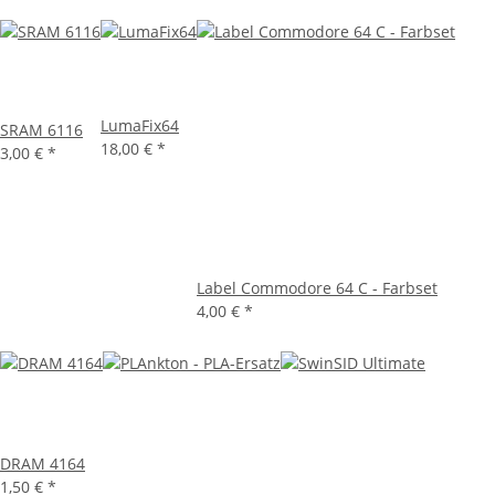
LumaFix64
SRAM 6116
18,00 €
*
3,00 €
*
Label Commodore 64 C - Farbset
4,00 €
*
DRAM 4164
1,50 €
*