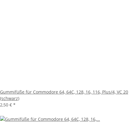
Gummifüße für Commodore 64, 64C, 128, 16, 116, Plus/4, VC 20
(schwarz)
2,50 €
*