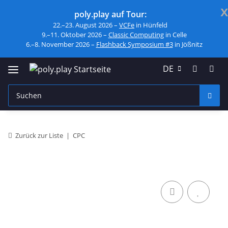
x
poly.play auf Tour:
22.–23. August 2026 –
VCFe
in Hünfeld
9.–11. Oktober 2026 –
Classic Computing
in Celle
6.–8. November 2026 –
Flashback Symposium #3
in Jößnitz
DE
Zurück zur Liste
CPC