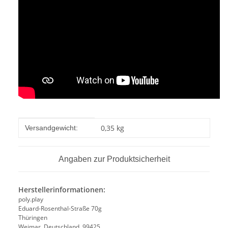
Produkteigenschaft
Wert
0,35 kg
Versandgewicht:
Angaben zur Produktsicherheit
Herstellerinformationen:
poly.play
Eduard-Rosenthal-Straße 70g
Thüringen
Weimar, Deutschland, 99425